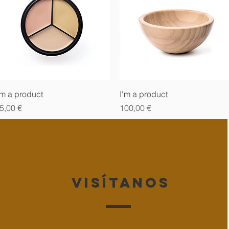
Vista rápida
Vista rápida
'm a product
I'm a product
recio
Precio
5,00 €
100,00 €
visítanos