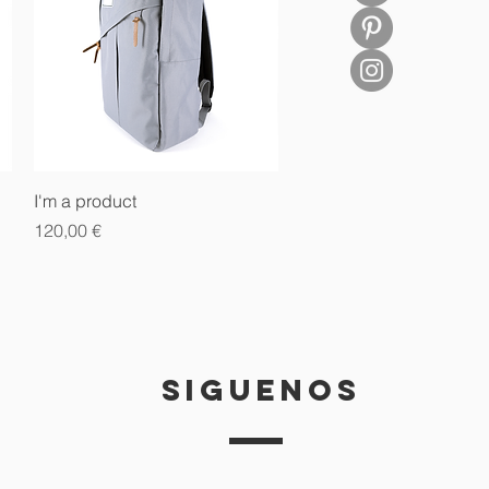
Vista rápida
I'm a product
Precio
120,00 €
siguenos