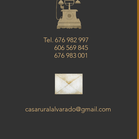
Tel. 676 982 997
606 569 845
676 983 001
casaruralalvarado@gmail.com