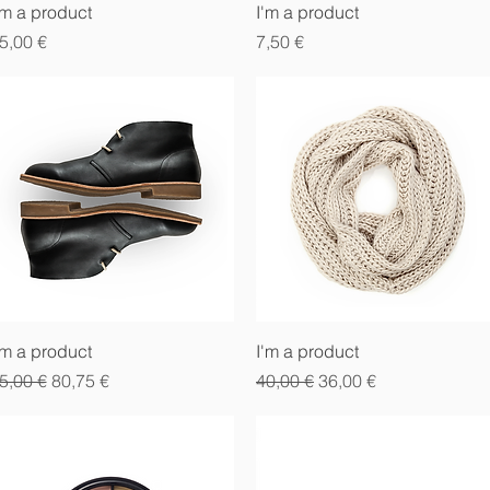
Vista rápida
Vista rápida
'm a product
I'm a product
recio
Precio
5,00 €
7,50 €
Vista rápida
Vista rápida
'm a product
I'm a product
recio
Precio de oferta
Precio
Precio de oferta
5,00 €
80,75 €
40,00 €
36,00 €