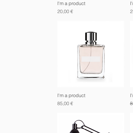
Vista rápida
I'm a product
I
Precio
P
20,00 €
2
Vista rápida
I'm a product
I
Precio
P
85,00 €
8