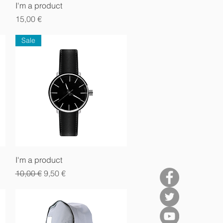
Vista rápida
I'm a product
Precio
15,00 €
Sale
Vista rápida
I'm a product
Precio
Precio de oferta
10,00 €
9,50 €