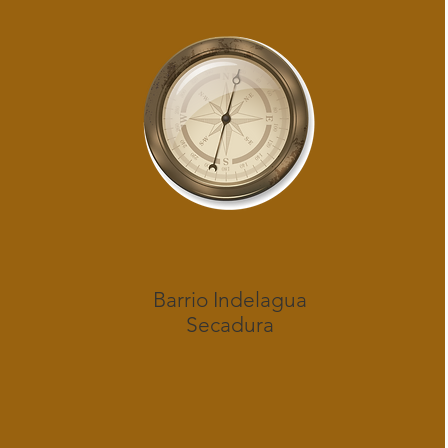
Barrio Indelagua
Secadura