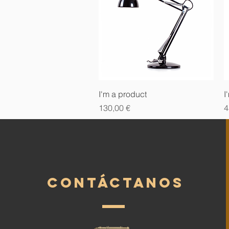
Vista rápida
I'm a product
I
Precio
P
130,00 €
4
contáctanos